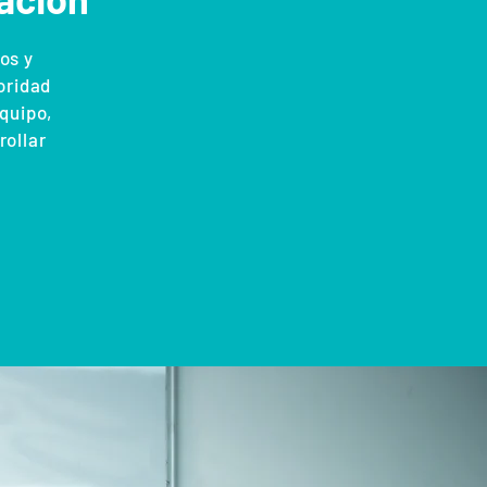
os y
ioridad
equipo,
rollar
a