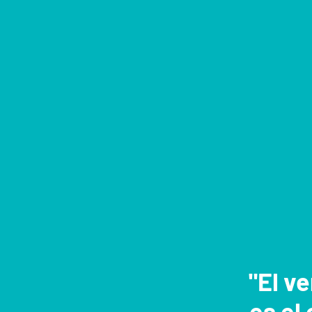
"El v
es el