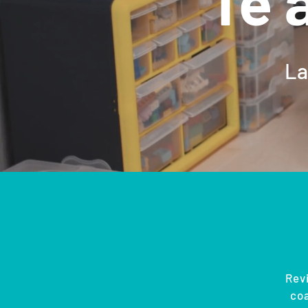
Te 
La
Revi
co