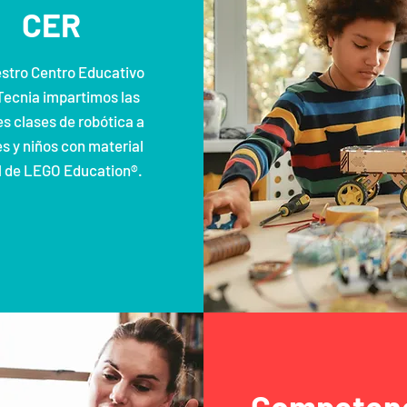
CER
stro Centro Educativo
ecnia impartimos las
s clases de robótica a
s y niños con material
al de LEGO Education®.
Competen