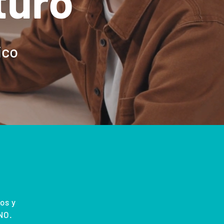
turo
ico
nos y
NO.