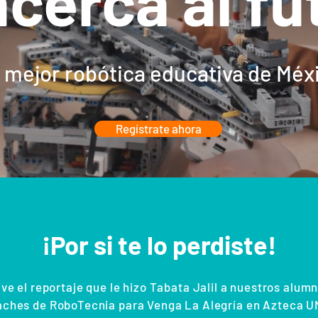
acerca al fu
 mejor robótica educativa de Méx
Regístrate ahora
¡Por si te lo perdiste!
ve el reportaje que le hizo Tabata Jalil a nuestros alum
aches de RoboTecnia para Venga La Alegría en Azteca U