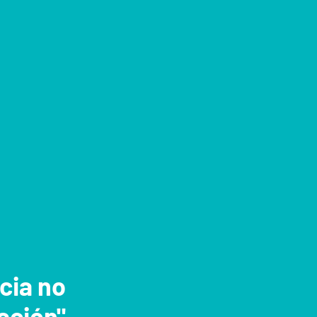
ncia no
ación"