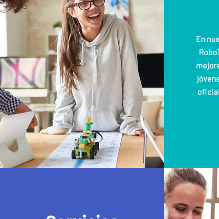
En nue
RoboT
mejore
jóvene
ofici