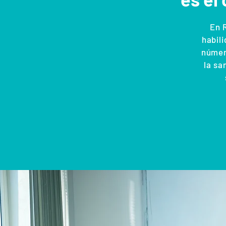
En 
habili
número
la sa